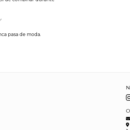
✅
nca pasa de moda.
N
C