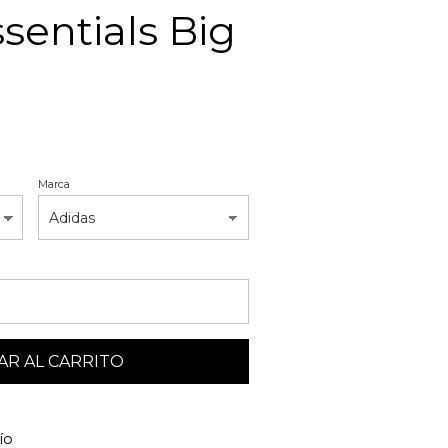
sentials Big
Marca
R AL CARRITO
ío