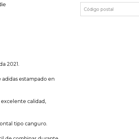
die
da 2021.
de adidas estampado en
excelente calidad,
rontal tipo canguro.
fácil de combinar durante