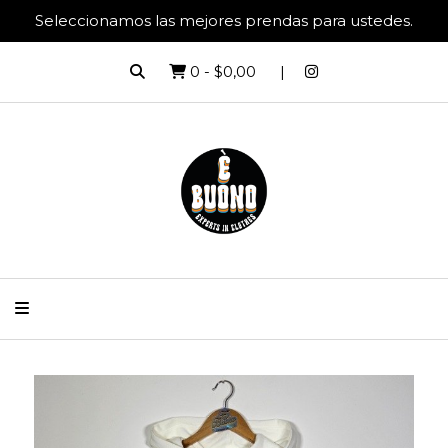
Seleccionamos las mejores prendas para ustedes.
0
-
$0,00