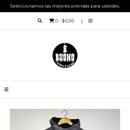
Seleccionamos las mejores prendas para ustedes.
0
-
$0,00