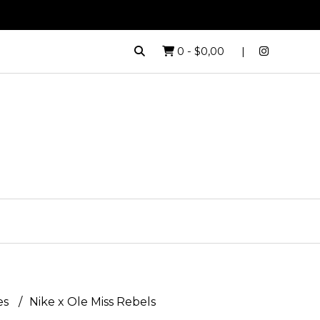
0
-
$0,00
es
Nike x Ole Miss Rebels