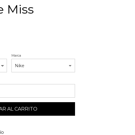
e Miss
Marca
R AL CARRITO
ío