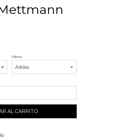
 Mettmann
Marca
R AL CARRITO
ío