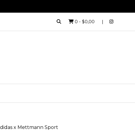
0
-
$0,00
didas x Mettmann Sport