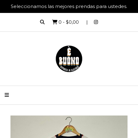
Seleccionamos las mejores prendas para ustedes.
0
-
$0,00