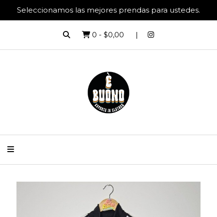
Seleccionamos las mejores prendas para ustedes.
0
-
$0,00