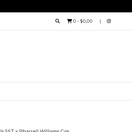
0
-
$0,00
s SST x Pharrell Williams Gris