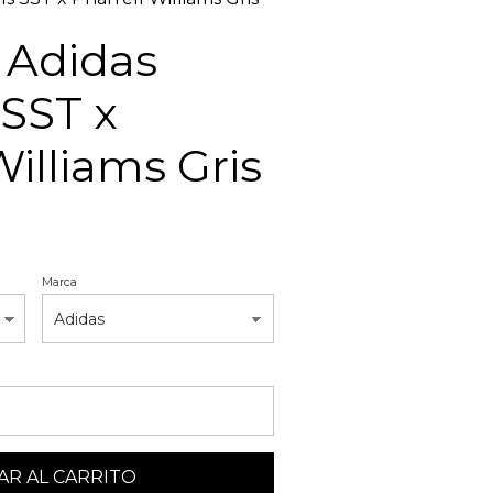
 Adidas
 SST x
Williams Gris
Marca
R AL CARRITO