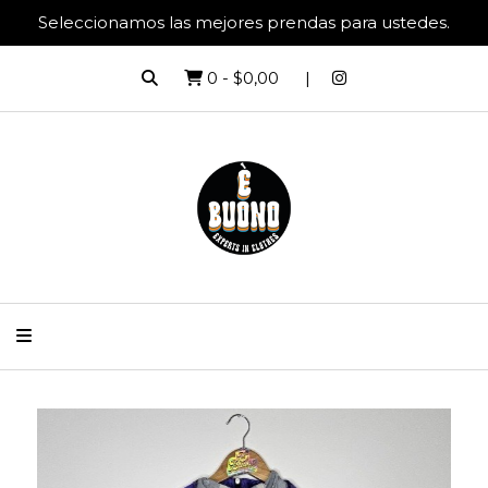
Seleccionamos las mejores prendas para ustedes.
0
-
$0,00