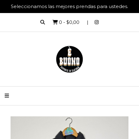
Seleccionamos las mejores prendas para ustedes.
0
-
$0,00