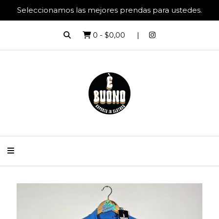
Seleccionamos las mejores prendas para ustedes.
0
-
$0,00