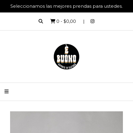
Seleccionamos las mejores prendas para ustedes.
0
-
$0,00