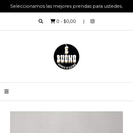
Seleccionamos las mejores prendas para ustedes.
0
-
$0,00