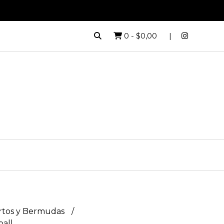
0
-
$0,00
rtos y Bermudas
ball