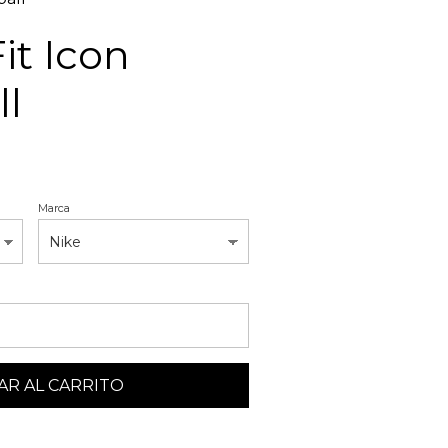
it Icon
ll
Marca
R AL CARRITO