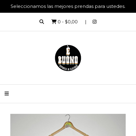
Seleccionamos las mejores prendas para ustedes.
0
-
$0,00